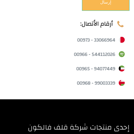
إرسال
أرقام الأتصال:
33066964 - 00973
544112026 - 00966
94077449 - 00965
99003339 - 00968
إحدى منتجات شركة قلف فالكون